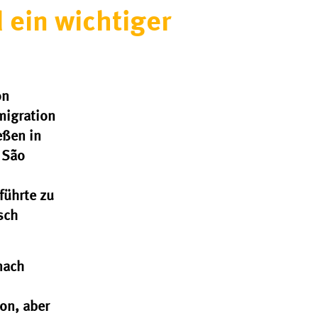
ein wichtiger
on
migration
eßen in
 São
führte zu
sch
nach
on, aber