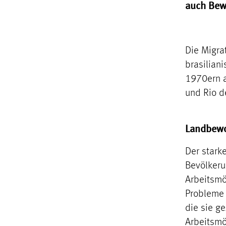
auch Bewe
Die Migra
brasiliani
1970ern a
und Rio d
Landbewo
Der stark
Bevölkeru
Arbeitsmö
Probleme 
die sie g
Arbeitsmö