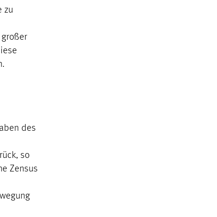
e zu
 großer
diese
n.
gaben des
rück, so
che Zensus
bewegung