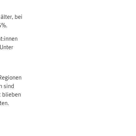
älter, bei
5%.
t:innen
 Unter
 Regionen
n sind
t blieben
ten.