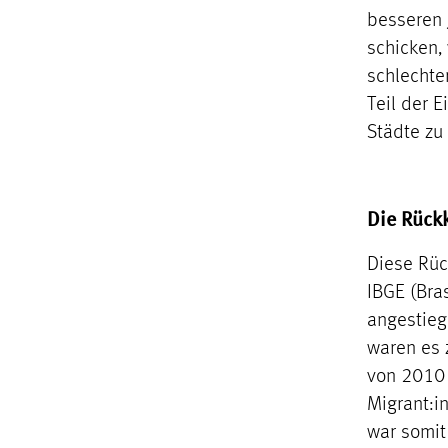
besseren 
schicken, 
schlechte
Teil der E
Städte zu
Die Rück
Diese Rü
IBGE (Bras
angestieg
waren es 
von 2010 
Migrant:i
war somit