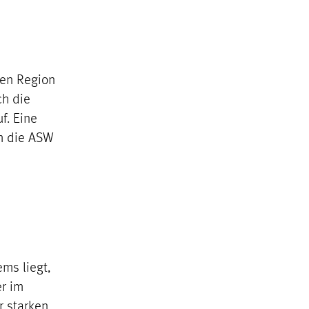
hen Region
ch die
f. Eine
m die ASW
ms liegt,
er im
r starken