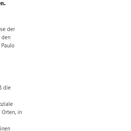
en.
se der
n den
 Paulo
ß die
oziale
Orten, in
einen