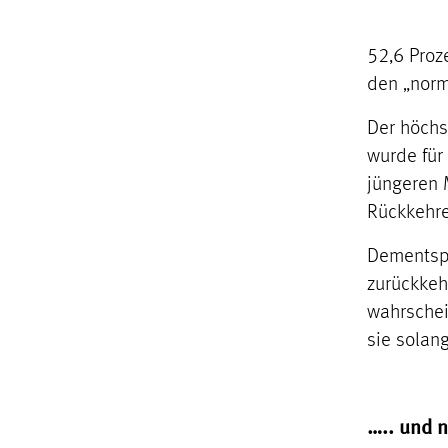
52,6 Proz
den „norm
Der höchs
wurde für
jüngeren M
Rückkehre
Dementspr
zurückkeh
wahrschei
sie solang
….. und n