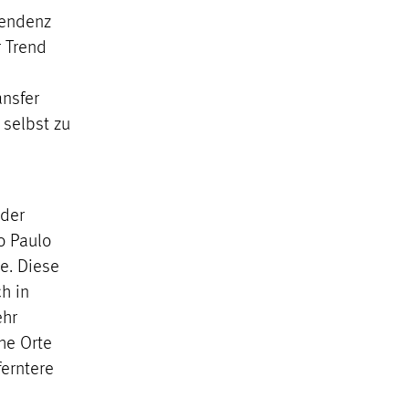
Tendenz
r Trend
nsfer
 selbst zu
 der
ão Paulo
e. Diese
h in
ehr
he Orte
ferntere