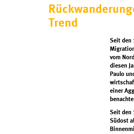
Rückwanderungen
Trend
Seit den 
Migratio
vom Nord
diesen Ja
Paulo und
wirtschaf
einer Ag
benachtei
Seit den
Südost a
Binnenmi