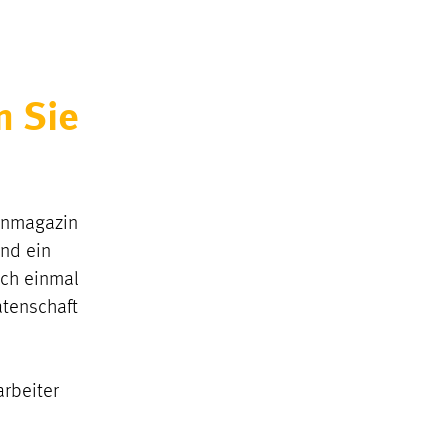
n Sie
nenmagazin
und ein
ich einmal
atenschaft
arbeiter