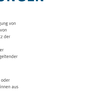
gung von
 von
tz der
er
geltender
n oder
rinnen aus