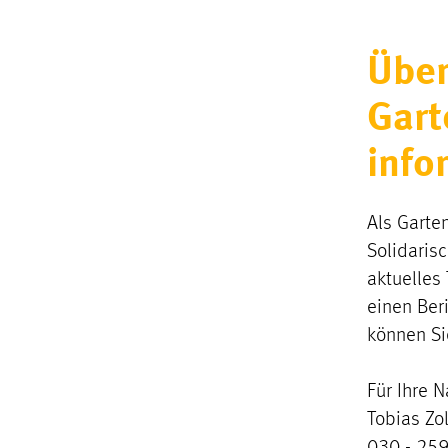
Über
Gart
info
Als Garte
Solidaris
aktuelles
einen Ber
können Si
Für Ihre 
Tobias Zo