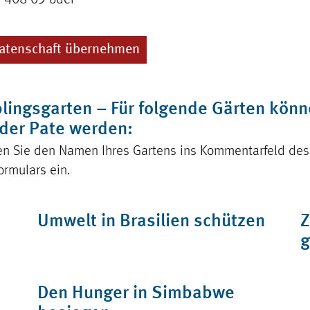
9 408 09 oder
atenschaft übernehmen
blingsgarten – Für folgende Gärten könn
oder Pate werden:
gen Sie den Namen Ihres Gartens ins Kommentarfeld des
rmulars ein.
Umwelt in Brasilien schützen
Z
g
Den Hunger in Simbabwe