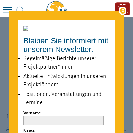
x
Bleiben Sie informiert mit
GROSSE V
unserem Newsletter.
ERSPRECHEN: WO B
Regelmäßige Berichte unserer
LEIBT DER LOSS-A
Projektpartner*innen
Aktuelle Entwicklungen in unseren
ND-DAMAGE-FONDS
Projektländern
Positionen, Veranstaltungen und
Termine
Vorname
10.12.2024 · 18:00 Uhr · Live auf YouTube
Als ein Instrument, um mehr Klimagerechtigkeit zu
Name