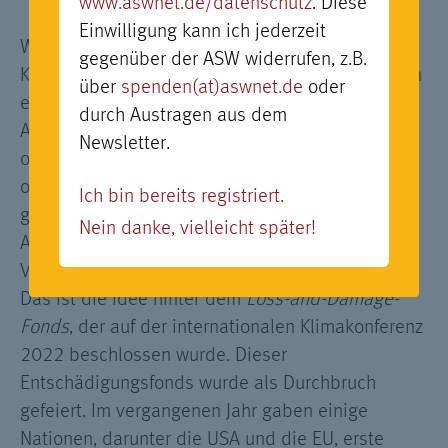
www.aswnet.de/datenschutz
. Diese
Einwilligung kann ich jederzeit
Wer sollte dafür aufkommen, wenn der
gegenüber der ASW widerrufen, z.B.
Klimawandel Schaden anrichtet? Wenn ein Zyklon
über
spenden(at)aswnet.de
oder
ein Dorf zerstört, wenn Menschen durch den
durch Austragen aus dem
Anstieg des Meeresspiegels vertrieben werden
Newsletter.
oder wenn Ernten ausfallen? Die Antwort ist: wir -
oder besser gesagt, die Industrienationen, die
Ich bin bereits registriert.
große Mengen an Treibhausgasen in die
Nein danke, vielleicht später!
Atmosphäre ausstoßen und das auch in der
Vergangenheit getan haben.
Das ist die Idee hinter dem
Loss-and-Damage-
Fonds
, der auf der internationalen Klimakonferenz
2022 beschlossen wurde. Dieser
Entschädigungsfonds wurde als Durchbruch
gefeiert. Im vergangenen Jahr gaben einige
Nationen, darunter die USA und die EU, erste