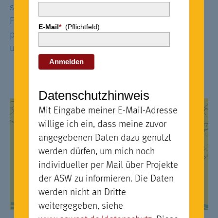
schaffen, ist seit 2022 der “Loss-and-Damage”-
Fond im Gespräch. Doch bislang fehlt es an
E-Mail
*
(Pflichtfeld)
politischem Willen und finanzieller Ausstattung,
um ihn in Gang zu bringen.
Anmelden
Datenschutzhinweis
Mit Eingabe meiner E-Mail-Adresse
willige ich ein, dass meine zuvor
angegebenen Daten dazu genutzt
werden dürfen, um mich noch
individueller per Mail über Projekte
der ASW zu informieren. Die Daten
werden nicht an Dritte
weitergegeben, siehe