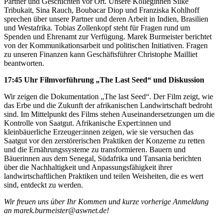
Partner und Geschichten vor Ort. Unsere Kolleginnen Silke
Tribukait, Sina Rauch, Boubacar Diop und Franziska Kohlhoff
sprechen über unsere Partner und deren Arbeit in Indien, Brasilien
und Westafrika. Tobias Zollenkopf steht für Fragen rund um
Spenden und Ehrenamt zur Verfügung. Marek Burmeister berichtet
von der Kommunikationsarbeit und politischen Initiativen. Fragen
zu unseren Finanzen kann Geschäftsführer Christophe Mailliet
beantworten.
17:45 Uhr Filmvorführung „The Last Seed“ und Diskussion
Wir zeigen die Dokumentation „The last Seed“. Der Film zeigt, wie
das Erbe und die Zukunft der afrikanischen Landwirtschaft bedroht
sind. Im Mittelpunkt des Films stehen Auseinandersetzungen um die
Kontrolle von Saatgut. Afrikanische Expert:innen und
kleinbäuerliche Erzeuger:innen zeigen, wie sie versuchen das
Saatgut vor den zerstörerischen Praktiken der Konzerne zu retten
und die Ernährungssysteme zu transformieren. Bauern und
Bäuerinnen aus dem Senegal, Südafrika und Tansania berichten
über die Nachhaltigkeit und Anpassungsfähigkeit ihrer
landwirtschaftlichen Praktiken und teilen Weisheiten, die es wert
sind, entdeckt zu werden.
Wir freuen uns über Ihr Kommen und kurze vorherige Anmeldung
an marek.burmeister@aswnet.de!