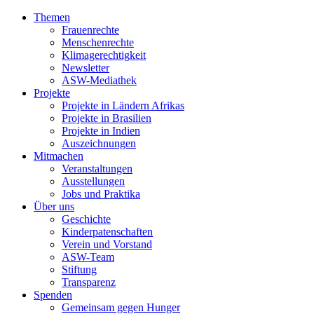
Themen
Frauenrechte
Menschenrechte
Klimagerechtigkeit
Newsletter
ASW-Mediathek
Projekte
Projekte in Ländern Afrikas
Projekte in Brasilien
Projekte in Indien
Auszeichnungen
Mitmachen
Veranstaltungen
Ausstellungen
Jobs und Praktika
Über uns
Geschichte
Kinderpatenschaften
Verein und Vorstand
ASW-Team
Stiftung
Transparenz
Spenden
Gemeinsam gegen Hunger