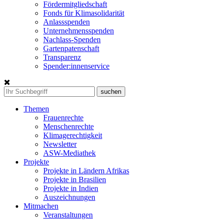
Fördermitgliedschaft
Fonds für Klimasolidarität
Anlassspenden
Unternehmensspenden
Nachlass-Spenden
Gartenpatenschaft
Transparenz
Spender:innenservice
Themen
Frauenrechte
Menschenrechte
Klimagerechtigkeit
Newsletter
ASW-Mediathek
Projekte
Projekte in Ländern Afrikas
Projekte in Brasilien
Projekte in Indien
Auszeichnungen
Mitmachen
Veranstaltungen