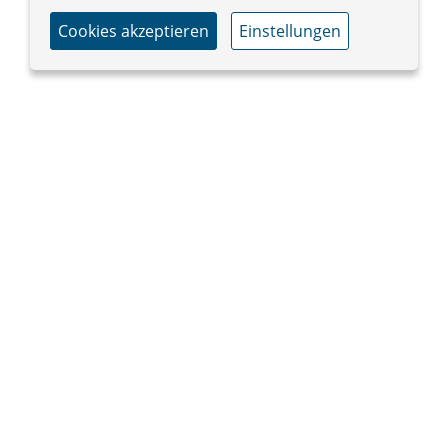
Cookies akzeptieren
Einstellungen
IMPRESSUM
DATENSCHUTZ
PRESSE
KONTAKT
ABOUT US
SUR NOUS
SOBRE NÓS
SPENDENKONTO
Kontoinhaber: Aktionsgemeinschaft
Solidarische Welt
IBAN: DE73 3702 0500 0001 2507 00
BIC: BFSWDE33XXX